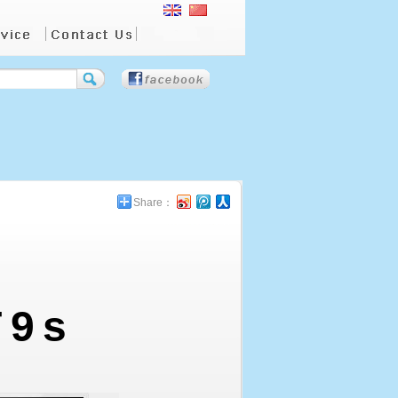
Share：
T9s