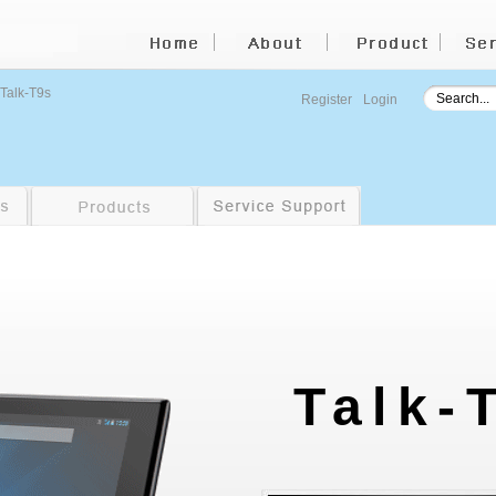
Talk-T9s
Register
Login
Talk-