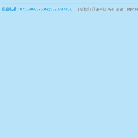
客服电话：0755-86637536/15323747481
|
版权归 品铂科技 所有 邮箱：piposervi