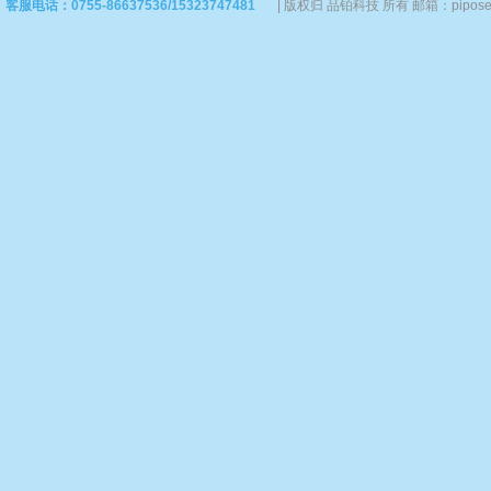
客服电话：0755-86637536/15323747481
|
版权归 品铂科技 所有 邮箱：piposervi