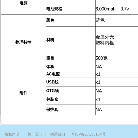
电源
电池规格
6,000mah 3.7v
蓝色
颜色
金属外壳
材料
物理特性
塑料内框
500克
重量
体积
NA
AC电源
x1
USB
线
x1
OTG
线
NA
附件
包装盒
x1
保护套
NA
版权声明
|
关于我们
|
联系我们
粤ICP备17133164号