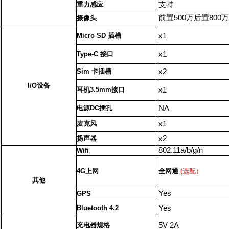
重力感应
支持
前置500万后置800万
摄像头
Micro
SD
插槽
x1
Type-C 接口
x1
Sim 卡插槽
x2
I/O
设备
耳机3.5mm接口
x1
电源DC插孔
NA
麦克风
x1
扬声器
x2
802.11a/b/g/n
Wifi
4G上网
全网通
(选配）
其他
Yes
GPS
Bluetooth
4.2
Yes
充电器规格
5V
2A