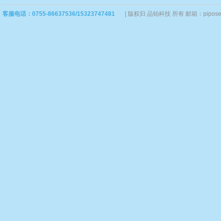
客服电话：0755-86637536/15323747481
|
版权归 品铂科技 所有 邮箱：piposervi