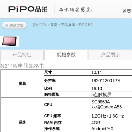
您的位置：
首页
>
产品展示
> PiPO N2
N2平板电脑规格书
尺寸
10.1“
分辨率
1920*1200
IPS
屏幕
比例
16:10
触摸面板
5点触摸屏
SC9863A
CPU
八核Cortex A55
CPU
频率
1.2GHz+1.6GHz
系统
RAM 内存
4GB
操作系统
Android 9.0